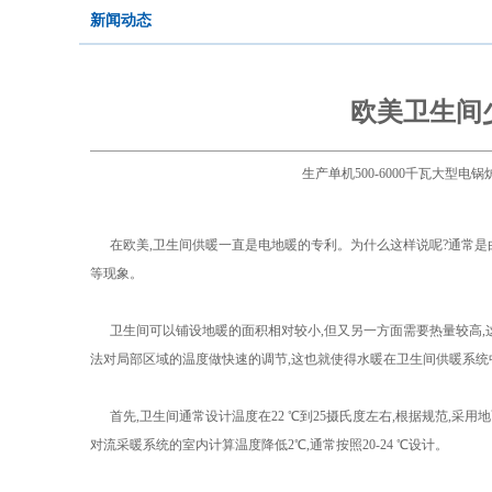
新闻动态
欧美卫生间
生产单机500-6000千瓦大型
在欧美,卫生间供暖一直是电地暖的专利。为什么这样说呢?通常是
等现象。
卫生间可以铺设地暖的面积相对较小,但又另一方面需要热量较高,
法对局部区域的温度做快速的调节,这也就使得水暖在卫生间供暖系统
首先,卫生间通常设计温度在22 ℃到25摄氏度左右,根据规范,采用
对流采暖系统的室内计算温度降低2℃,通常按照20-24 ℃设计。