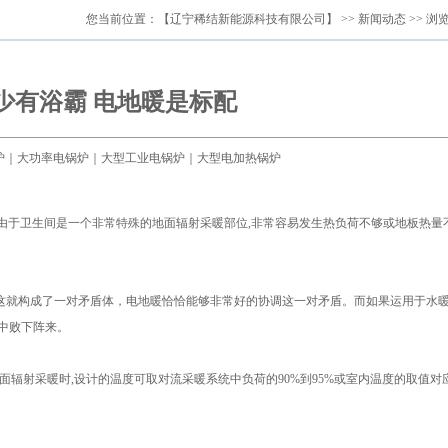
您当前位置：
【辽宁稀结新能源科技有限公司】
>>
新闻动态
>> 浏
少有浴霸 电地暖是标配
电锅炉｜大功率电锅炉｜大型工业电锅炉｜大型电加热锅炉
由于卫生间是一个非常特殊的地面辐射采暖部位,非常容易发生热负荷不够或地板热量
这就构成了一对矛盾体，电地暖恰恰能够非常好的协调这一对矛盾。而如果运用于水暖
中败下阵来。
地面辐射采暖时,设计的温度可取对流采暖系统中负荷的90%到95%或室内温度的取值对