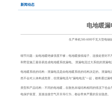
新闻动态
电地暖漏
生产单机500-6000千瓦大型
细节问题：如电地暖绝缘强度不够；电地暖接线端子、连接处密封不
和野蛮施工最容易造成电地暖系统漏电。 泄漏电流过大系统的泄漏电
电地暖系统的结构：泄漏电流是由电地暖系统的结构决定的。泄漏电
然不会对人体构成危害，但泄漏电流与“漏电电流”一起，都将通过漏
类型和产品结构：不同的电地暖，在散热末端结构相同的情况下也会
电保护装置、直接连接空气开关等行为，都会带来严重的安全隐患。