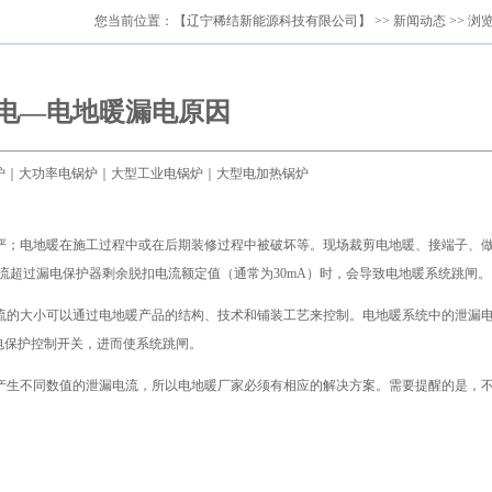
您当前位置：
【辽宁稀结新能源科技有限公司】
>>
新闻动态
>> 浏
电—电地暖漏电原因
电锅炉｜大功率电锅炉｜大型工业电锅炉｜大型电加热锅炉
严；电地暖在施工过程中或在后期装修过程中被破坏等。现场裁剪电地暖、接端子、
流超过漏电保护器剩余脱扣电流额定值（通常为30mA）时，会导致电地暖系统跳闸。
流的大小可以通过电地暖产品的结构、技术和铺装工艺来控制。电地暖系统中的泄漏
电保护控制开关，进而使系统跳闸。
产生不同数值的泄漏电流，所以电地暖厂家必须有相应的解决方案。需要提醒的是，