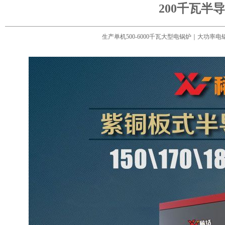
200千瓦半
生产单机500-6000千瓦大型电锅炉｜大功