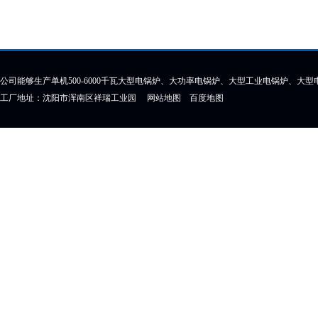
公司能够生产单机500-6000千瓦大型电锅炉、大功率电锅炉、大型工业电锅炉、大
工厂地址：沈阳市浑南区祥瑞工业园
网站地图
百度地图