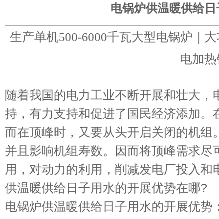
电锅炉供温暖供给日
生产单机500-6000千瓦大型电锅炉
电加热
随着我国的电力工业不断开展和壮大，
持，有力支持和促进了国民经济添加。
而在顶峰时，又要从头开启关闭的机组
并且影响机组寿数。因而将顶峰需求尽
用，对动力的利用，削减发电厂投入和
供温暖供给日子用水的开展优势在哪?
电锅炉供温暖供给日子用水的开展优势