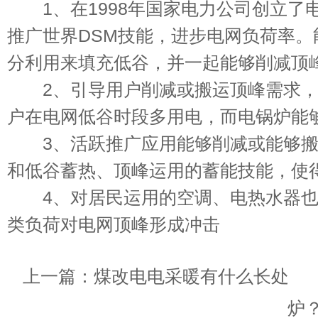
1、在1998年国家电力公司创立了
推广世界DSM技能，进步电网负荷率
分利用来填充低谷，并一起能够削减顶
2、引导用户削减或搬运顶峰需求，
户在电网低谷时段多用电，而电锅炉能
3、活跃推广应用能够削减或能够搬
和低谷蓄热、顶峰运用的蓄能技能，使
4、对居民运用的空调、电热水器也
类负荷对电网顶峰形成冲击
上一篇：
煤改电电采暖有什么长处
炉