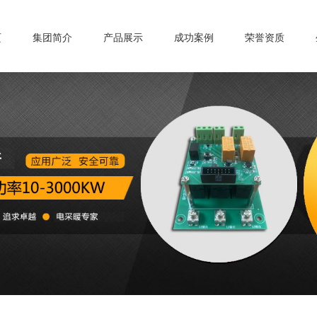
页
集团简介
产品展示
成功案例
荣誉资质