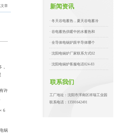
新闻资讯
览文章
· 冬天谷电蓄热，夏天谷电蓄冷
· 谷电蓄热供暖中的水蓄热和
· 全导体电锅炉跟半导体哪个
· 沈阳电锅炉厂家联系方式02
· 沈阳电锅炉客服电话024-83
多，
暖
联系我们
有许
工厂地址：沈阳市浑南区祥瑞工业园
。
联系电话：13591642491
 6
电锅