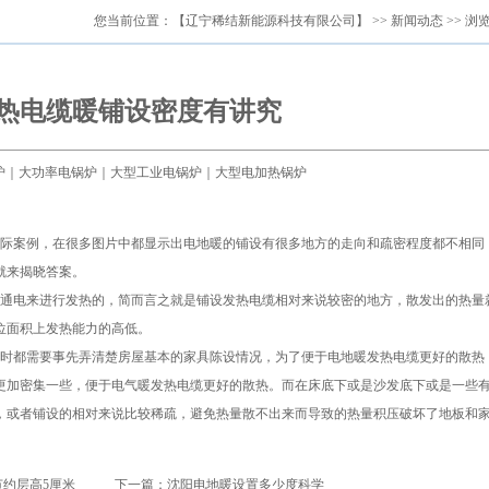
您当前位置：
【辽宁稀结新能源科技有限公司】
>>
新闻动态
>> 浏
热电缆暖铺设密度有讲究
电锅炉｜大功率电锅炉｜大型工业电锅炉｜大型电加热锅炉
际案例，在很多图片中都显示出电地暖的铺设有很多地方的走向和疏密程度都不相同
就来揭晓答案。
通电来进行发热的，简而言之就是铺设发热电缆相对来说较密的地方，散发出的热量
位面积上发热能力的高低。
时都需要事先弄清楚房屋基本的家具陈设情况，为了便于电地暖发热电缆更好的散热
更加密集一些，便于电气暖发热电缆更好的散热。而在床底下或是沙发底下或是一些
，或者铺设的相对来说比较稀疏，避免热量散不出来而导致的热量积压破坏了地板和
约层高5厘米
下一篇：
沈阳电地暖设置多少度科学