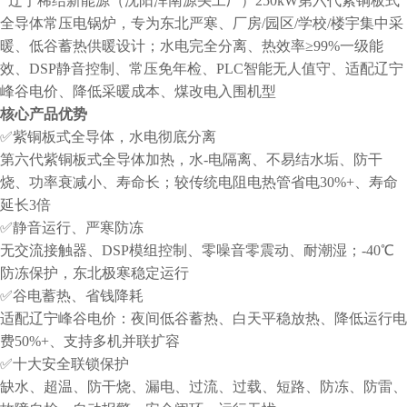
辽宁稀结新能源（沈阳浑南源头工厂）250kW第六代紫铜板式
全导体常压电锅炉，专为东北严寒、厂房/园区/学校/楼宇集中采
暖、低谷蓄热供暖设计；水电完全分离、热效率≥99%一级能
效、DSP静音控制、常压免年检、PLC智能无人值守、适配辽宁
峰谷电价、降低采暖成本、煤改电入围机型
核心产品优势
✅紫铜板式全导体，水电彻底分离
第六代紫铜板式全导体加热，水-电隔离、不易结水垢、防干
烧、功率衰减小、寿命长；较传统电阻电热管省电30%+、寿命
延长3倍
✅静音运行、严寒防冻
无交流接触器、DSP模组控制、零噪音零震动、耐潮湿；-40℃
防冻保护，东北极寒稳定运行
✅谷电蓄热、省钱降耗
适配辽宁峰谷电价：夜间低谷蓄热、白天平稳放热、降低运行电
费50%+、支持多机并联扩容
✅十大安全联锁保护
缺水、超温、防干烧、漏电、过流、过载、短路、防冻、防雷、