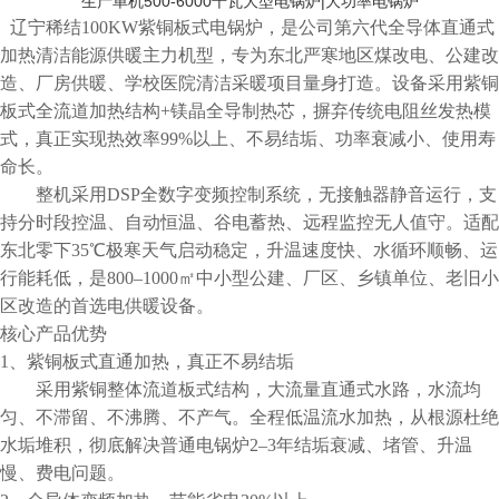
生产单机500-6000千瓦大型电锅炉|大功率电锅炉
辽宁稀结100KW紫铜板式电锅炉，是公司第六代全导体直通式
加热清洁能源供暖主力机型，专为东北严寒地区煤改电、公建改
造、厂房供暖、学校医院清洁采暖项目量身打造。设备采用紫铜
板式全流道加热结构+镁晶全导制热芯，摒弃传统电阻丝发热模
式，真正实现热效率99%以上、不易结垢、功率衰减小、使用寿
命长。
整机采用DSP全数字变频控制系统，无接触器静音运行，支
持分时段控温、自动恒温、谷电蓄热、远程监控无人值守。适配
东北零下35℃极寒天气启动稳定，升温速度快、水循环顺畅、运
行能耗低，是800–1000㎡中小型公建、厂区、乡镇单位、老旧小
区改造的首选电供暖设备。
核心产品优势
1、紫铜板式直通加热，真正不易结垢
采用紫铜整体流道板式结构，大流量直通式水路，水流均
匀、不滞留、不沸腾、不产气。全程低温流水加热，从根源杜绝
水垢堆积，彻底解决普通电锅炉2–3年结垢衰减、堵管、升温
慢、费电问题。