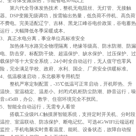
2、全导体变频加热，节能省电30%以上
第六代全导体发热技术，整机无电阻丝、无灯管、无接触
器。DSP变频无级调功，按需输出热量，低负荷不停机、高负荷
不费电。完美适配辽宁、吉林、黑龙江峰谷电价政策，谷电蓄热
运行，大幅降低冬季采暖成本。
3、真正水电分离，事业单位高标准安全
加热体与水路完全物理隔离，绝缘等级高、防水防潮、防漏
电、防击穿。标配防干烧、超温保护、缺水保护、过压保护、过
载保护等十大安全系统，24小时全自动运行，无人值守也零风
险，完全满足学校、政府、水利、国企、厂房安全供暖标准。
4、低温极速启动，东北极寒专用机型
整机严寒定制配置，-35℃低温可正常启动，开机即热、升
温快、室温稳定、温差小。封闭式机柜防尘防潮、静音运行，噪
音≤45dB，办公、教学、住宿环境完全不扰民。
5、智能全自动运行，无需专人看管
搭载工业级PLC触摸屏智能系统，支持定时开关机、分时段
温控、室温联动、防冻保护、断电记忆。可选4G/WIFI云端远程
监控，手机电脑实时查看温度、能耗、设备状态，故障自动报