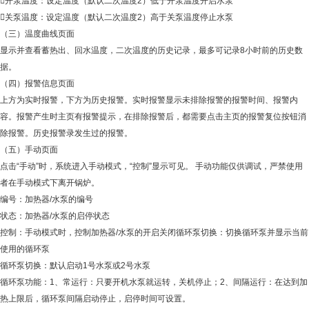
开泵温度：设定温度（默认二次温度2）低于开泵温度开启水泵
关泵温度：设定温度（默认二次温度2）高于关泵温度停止水泵
（三）温度曲线页面
显示并查看蓄热出、回水温度，二次温度的历史记录，最多可记录8小时前的历史数
据。
（四）报警信息页面
上方为实时报警，下方为历史报警。实时报警显示未排除报警的报警时间、报警内
容。报警产生时主页有报警提示，在排除报警后，都需要点击主页的报警复位按钮消
除报警。历史报警录发生过的报警。
（五）手动页面
点击“手动”时，系统进入手动模式，“控制”显示可见。 手动功能仅供调试，严禁使用
者在手动模式下离开锅炉。
编号：加热器/水泵的编号
状态：加热器/水泵的启停状态
控制：手动模式时，控制加热器/水泵的开启关闭循环泵切换：切换循环泵并显示当前
使用的循环泵
循环泵切换：默认启动1号水泵或2号水泵
循环泵功能：1、常运行：只要开机水泵就运转，关机停止；2、间隔运行：在达到加
热上限后，循环泵间隔启动停止，启停时间可设置。