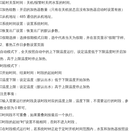
延时关泵时间：关机/报警时关闭水泵的时间。
加热组数：开启的加热器数量（只有在关机状态且没有加热器启动时设置有效）
从机地址：485 通信的从机地址。
系统时间设置：设置系统时间。
恢复出厂设置：恢复出厂的默认参数。
假期选择：选择假期模式日期，选中代表当天为假期，并在首页显示“假期”字样。
2、蓄热工作日参数设置页面
自动模式下，全天按照自动中的上下限温度运行。设定温度低于下限温度时开启加
热，高于上限温度时停止加热。
时段模式下：
开始时间、结束时间：时段的起始时间
温度下限：设定温度（默认出水）低于下限温度开始加热
温度上限：设定温度（默认出水）高于上限温度停止加热
注意事项：
输入需要运行的时段及该时段对应的温度上限，温度下限，不需要运行的时段，参
数全部为 0 即可。
时间段不可重叠，如果重叠则按最后一个执行。
时段的起始“时”设置不能相同，否则不进入时段 。
在时段模式运行时，若系统时钟正处于定时开机时间范围内，水泵和加热器按照设