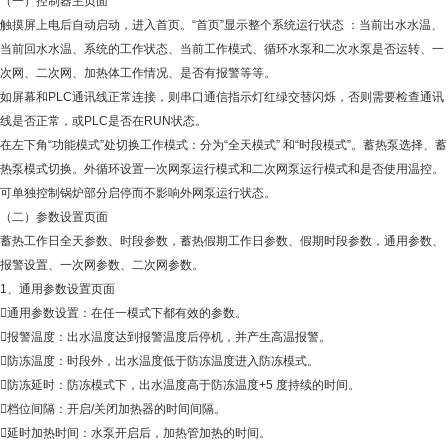
（一）控制器主页面
触摸屏上电后自动启动，进入首页。“首页”显示整个系统运行状态 ：当前出水水温、
当前回水水温、系统的工作状态、当前工作模式、循环水泵和二次水泵是否运转、一
次网、二次网、加热体工作情况、是否有报警等等。
如屏幕和PLC通讯线正常连接，则串口通信指示灯红绿交替闪烁，否则需要检查通讯
线是否正常，或PLC是否在RUN状态。
在左下角“功能模式”处切换工作模式：分为“全天模式” 和“时段模式”。蓄热泵选择、蓄
热泵模式切换。外循环设置一次网泵运行模式和二次网泵运行模式和是否使用温控。
可单独控制锅炉部分启停而不影响外网泵运行状态。
（二）参数设置页面
蓄热工作日全天参数、时段参数，蓄热假期工作日参数、假期时段参数，通用参数、
报警设置、一次网参数、二次网参数。
1、通用参数设置页面
通用参数设置：在任一模式下都有效的参数。
报警温度：出水温度达到报警温度后停机，并产生高温报警。
防冻温度：时段外，出水温度低于防冻温度进入防冻模式。
防冻延时：防冻模式下，出水温度高于防冻温度+5 度持续的时间。
档位间隔：开启/关闭加热器的时间间隔。
延时加热时间：水泵开启后，加热管加热的时间。