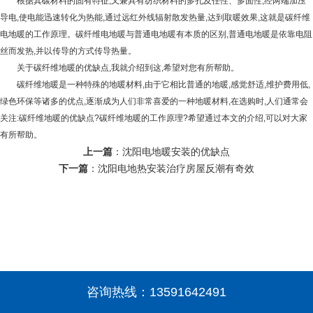
根据其碳材料的固有特征,又兼具有纺织材料的多孔及任性、多面性,经两端加压
导电,使电能迅速转化为热能,通过远红外线辐射散发热量,达到取暖效果,这就是碳纤维
电地暖的工作原理。碳纤维电地暖与普通电地暖有本质的区别,普通电地暖是依靠电阻
丝而发热,并以传导的方式传导热量。
关于碳纤维地暖的优缺点,我就介绍到这,希望对您有所帮助。
碳纤维地暖是一种特殊的地暖材料,由于它相比普通的地暖,感觉舒适,维护费用低,
绿色环保等诸多的优点,逐渐成为人们非常喜爱的一种地暖材料,在选购时,人们通常会
关注:碳纤维地暖的优缺点?碳纤维地暖的工作原理?希望通过本文的介绍,可以对大家
有所帮助。
上一篇
：
沈阳电地暖安装的优缺点
下一篇
：
沈阳电地热安装治疗房屋反潮有奇效
咨询热线：
13591642491