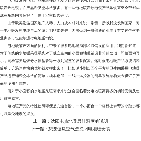
电地暖发热电缆产品系统在欧美发达国家在使用方式方面非常的灵活自如，电地
暖发热电缆，在产品种类也非常繁多。有一些电地暖发热电缆产品系统甚至全部都集
成在系统内预装好了，便于业主回家铺设。
由于欧美发达国家地广人稀，人力成本相对来说非常贵，所以我没发到国家，对
于电地暖发热电缆产品的设计都非常先进，力求做到一般普通的业主没有受过任何专
业训练，也能够进行电地暖铺设。
电地暖铺设方面的便利，带来了很多电地暖局部区域铺设的应用。我们都知道，
对于传统的水地暖采暖系统对于独立空间的小面积地暖铺设非常的繁琐，即便面积再
小，同样需要锅炉分水器盘管等一系列完整的设备配套。这时候电地暖产品系统结构
简单，升温速度快的优势就发挥出来了。比如说小到四五个平方的卫生间采用电地暖
产品进行铺设会非常的简单，成本也低，一线一温控器的简单系统结构大大保证了产
品的使用可靠性。
而对于小面积的水地暖采暖需求来说这会面临着比电地暖高得多的初始安装及使
用维护成本。
电地暖产品的特性使得即便是几道台阶，一个小窗台一个楼梯上转弯的小踏步都
可以享受地暖的温度。
上一篇
：
沈阳电热地暖最佳温度的说明
下一篇
：
想要健康空气选沈阳电地暖安装