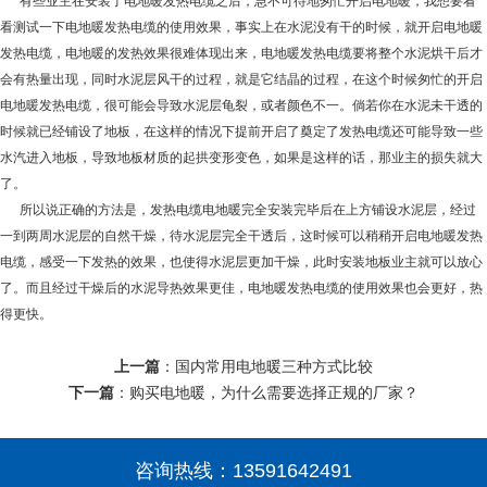
有些业主在安装了电地暖发热电缆之后，急不可待地匆忙开启电地暖，我想要看
看测试一下电地暖发热电缆的使用效果，事实上在水泥没有干的时候，就开启电地暖
发热电缆，电地暖的发热效果很难体现出来，电地暖发热电缆要将整个水泥烘干后才
会有热量出现，同时水泥层风干的过程，就是它结晶的过程，在这个时候匆忙的开启
电地暖发热电缆，很可能会导致水泥层龟裂，或者颜色不一。倘若你在水泥未干透的
时候就已经铺设了地板，在这样的情况下提前开启了奠定了发热电缆还可能导致一些
水汽进入地板，导致地板材质的起拱变形变色，如果是这样的话，那业主的损失就大
了。
所以说正确的方法是，发热电缆电地暖完全安装完毕后在上方铺设水泥层，经过
一到两周水泥层的自然干燥，待水泥层完全干透后，这时候可以稍稍开启电地暖发热
电缆，感受一下发热的效果，也使得水泥层更加干燥，此时安装地板业主就可以放心
了。而且经过干燥后的水泥导热效果更佳，电地暖发热电缆的使用效果也会更好，热
得更快。
上一篇
：
国内常用电地暖三种方式比较
下一篇
：
购买电地暖，为什么需要选择正规的厂家？
咨询热线：
13591642491