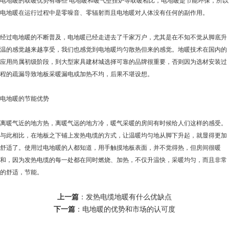
电地暖的取暖优势有哪些 电地暖和暖气壁挂炉等取暖相比，电地暖是节能环保，所以
电地暖在运行过程中是零噪音、零辐射而且电地暖对人体没有任何的副作用。
经过电地暖的不断普及，电地暖已经走进去了千家万户，尤其是在不知不觉从脚底升
温的感觉越来越享受，我们也感觉到电地暖均匀散热但来的感觉。地暖技术在国内的
应用尚属初级阶段，到大型家具建材城选择可靠的品牌很重要，否则因为选材安装过
程的疏漏导致地板采暖漏电或加热不均，后果不堪设想。
电地暖的节能优势
离暖气近的地方热，离暖气远的地方冷，暖气采暖的房间有时候给人们这样的感受。
与此相比，在地板之下铺上发热电缆的方式，让温暖均匀地从脚下升起，就显得更加
舒适了。使用过电地暖的人都知道，用手触摸地板表面，并不觉得热，但房间很暖
和，因为发热电缆的每一处都在同时燃烧、加热，不仅升温快，采暖均匀，而且非常
的舒适，节能。
上一篇
：
发热电缆地暖有什么优缺点
下一篇
：
电地暖的优势和市场的认可度