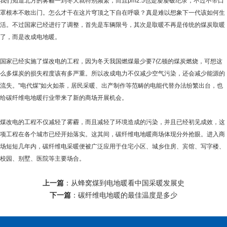
我们知道北方的雾霾一到冬天就特别频繁，而且pm2.5也是屡屡破纪录，不过不带口
罩根本不敢出门。怎么才干在这片穹顶之下自在呼吸？真是难以想象下一代该如何生
活。不过国家已经进行了调整，首先是车辆限号，其次是取暖不再是传统的煤炭取暖
了，而是改成电地暖。
国家已经实施了煤改电的工程，因为冬天我国燃煤最少要7亿顿的煤炭燃烧，可想这
么多煤炭的损失程度该有多严重。所以改成电力不仅减少空气污染，还会减少能源的
流失。"电代煤"如火如荼，居民采暖、出产制作等范畴的电能代替办法纷繁出台，也
给碳纤维电地暖行业带来了新的商场开展机会。
煤改电的工程不仅减轻了雾霾，而且减轻了环境造成的污染，并且已经初见成效，这
项工程在各个城市已经开始落实。这其间，碳纤维电地暖商场体现分外抢眼。进入商
场短短几年内，碳纤维电采暖便被广泛应用于住宅小区、城乡住房、宾馆、写字楼、
校园、别墅、医院等主要场合。
上一篇
：
从蜂窝煤到电地暖看中国采暖发展史
下一篇
：
碳纤维电地暖的最佳温度是多少