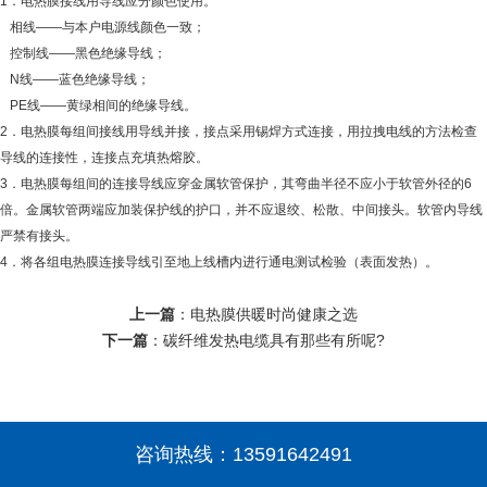
1．电热膜接线用导线应分颜色使用。
相线——与本户电源线颜色一致；
控制线——黑色绝缘导线；
N线——蓝色绝缘导线；
PE线——黄绿相间的绝缘导线。
2．电热膜每组间接线用导线并接，接点采用锡焊方式连接，用拉拽电线的方法检查
导线的连接性，连接点充填热熔胶。
3．电热膜每组间的连接导线应穿金属软管保护，其弯曲半径不应小于软管外径的6
倍。金属软管两端应加装保护线的护口，并不应退绞、松散、中间接头。软管内导线
严禁有接头。
4．将各组电热膜连接导线引至地上线槽内进行通电测试检验（表面发热）。
上一篇
：
电热膜供暖时尚健康之选
下一篇
：
碳纤维发热电缆具有那些有所呢?
咨询热线：
13591642491