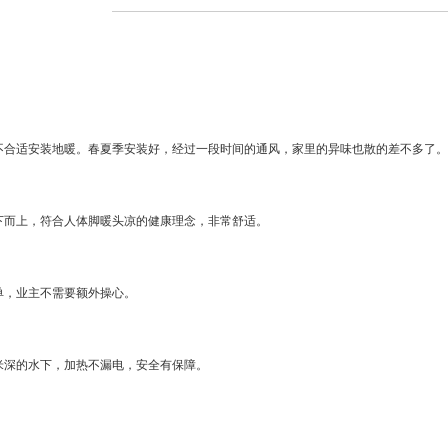
不合适安装地暖。春夏季安装好，经过一段时间的通风，家里的异味也散的差不多了。
下而上，符合人体脚暖头凉的健康理念，非常舒适。
单，业主不需要额外操心。
米深的水下，加热不漏电，安全有保障。