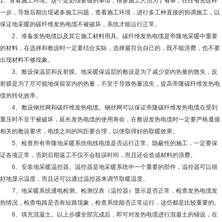
1、查看施工环境。这个是必须要做的事情，很多施工人员为了省事，往往省去这样
一步，导致后期出现诸多施工问题，查看施工环境，进行多工种直接的协调施工，以
保证地采暖的碳纤维发热电缆不被破坏，系统才能运行正常。
2、准备发热电缆以及其它施工材料用具。碳纤维发热电缆是帝隆地采暖中重要
的材料，在选择和敷设时一定要结合实际，选择最符合自己的，既不能浪费，也不要
出现材料不够现象。
3、敷设保温层和反射膜。地采暖保温层的敷设是为了减少室内热量的散失，反
射膜是为了尽可能地保留室内的热量，不至于导致热量流失，提高帝隆碳纤维发热电
缆热转化效率。
4、敷设钢丝网和碳纤维发热电缆。钢丝网可以保证帝隆碳纤维发热电缆在受到
重压时不至于被破坏，延长发热电缆的使用寿命，在敷设发热电缆时一定要严格遵循
相关的敷设要求，电缆之间的间距要合理，以便取得好的取暖效果。
5、检查所有帝隆地采暖系统电线电缆是否运行正常。隐蔽性的施工，一定要保
证各项正常，否则后期返工不仅不会耽误时间，而且还会造成材料的浪费。
6、安装地采暖温控器。温控器是地采暖系统中一个重要的部件，温控器可以很
好地显示温度，而且还可以通过温控器来调节取暖温度。
7、地采暖系统通电检测。检测仪表（温控器）显示是否正常，检查发热电缆发
热情况，检查电路是否有短路现象，检查系统能否正常运行，这些都是比较重要的。
8、填充混凝土。以上步骤全部完成后，即可对发热电缆进行混凝土的铺设，在