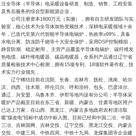
注全导体（半导体）电采暖设备研发、制造、销售、工程安装
及售后服务的综合型新能源企业 。
公司注册资本1800万元（实缴），拥有自主研发团队与实
验室，核心技术为全导体加热变频技术，深耕电采暖领域十余
年，已迭代至第六代智能半导体电锅炉，热效率≥99%，具备
水电分离、防冻防干烧等十大安全保护，采用DSP控制模组，
静音防潮、稳定耐用 。主营产品覆盖半导体电锅炉、碳纤维发
热电缆、碳纤维电暖器、碳晶电暖器，全系列产品通过辽宁省
质量检验技术中心检测，拥有15项专利、18项软件著作权，技
术实力行业领先 。
辽宁稀结目前在沈阳、长春、吉林市、抚松、洮南、哈尔
滨、鸡西、佳木斯、呼伦贝尔、呼和浩特、包头、巴彦淖尔、
通辽、兴安盟、乌鲁木齐、伊犁等地均设有分公司；半导体采
暖炉产品截至目前在东三省、新疆、内蒙古、甘肃等地区用户
已达上万家，在山西、黑龙江、内蒙古多地政府农村清洁取
暖“煤改电”招标中成功中标入围。目前已经和中国二冶、中国
三冶、吉林国网、吉林交投、辽宁交投、黑龙江交投、内蒙古
交投、中建三局、中铁四局、中铁十九局、龙煤集团等企业建