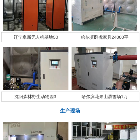
辽宁阜新无人机基地50
哈尔滨卧虎家具24000平
沈阳森林野生动物园3.
哈尔滨花果山滑雪场1万
生产现场